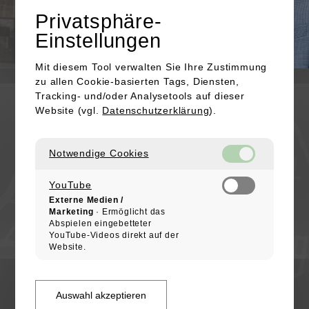
Privatsphäre-
Einstellungen
Mit diesem Tool verwalten Sie Ihre Zustimmung
zu allen Cookie-basierten Tags, Diensten,
KONTAKT
Tracking- und/oder Analysetools auf dieser
Website (vgl.
Datenschutzerklärung
).
Kapellenstraße 16
91301 Forchheim
Notwendige Cookies
+49 (0) 172 / 4753623
E-Mail senden
YouTube
Externe Medien /
IMPRESSUM
Marketing
· Ermöglicht das
Abspielen eingebetteter
DATENSCHUTZ
YouTube-Videos direkt auf der
COOKIES
Website.
ALTSTADTFREUNDE FORCHHEIM
Arbeitskreis im Heimatverein Forchheim
Auswahl akzeptieren