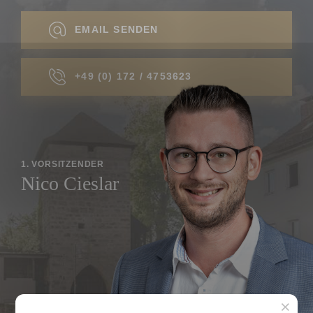
EMAIL SENDEN
+49 (0) 172 / 4753623
1. VORSITZENDER
Nico Cieslar
×