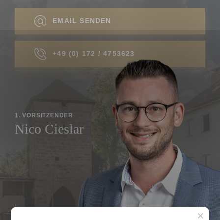
EMAIL SENDEN
+49 (0) 172 / 4753623
1. VORSITZENDER
Nico Cieslar
×