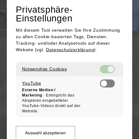
Privatsphäre-
Einstellungen
Mit diesem Tool verwalten Sie Ihre Zustimmung
zu allen Cookie-basierten Tags, Diensten,
KONTAKT
Tracking- und/oder Analysetools auf dieser
Website (vgl.
Datenschutzerklärung
).
Kapellenstraße 16
91301 Forchheim
Notwendige Cookies
+49 (0) 172 / 4753623
E-Mail senden
YouTube
Externe Medien /
IMPRESSUM
Marketing
· Ermöglicht das
Abspielen eingebetteter
DATENSCHUTZ
YouTube-Videos direkt auf der
COOKIES
Website.
ALTSTADTFREUNDE FORCHHEIM
Arbeitskreis im Heimatverein Forchheim
Auswahl akzeptieren