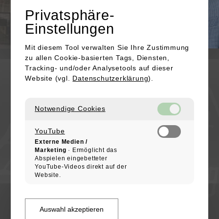
Privatsphäre-
Einstellungen
Mit diesem Tool verwalten Sie Ihre Zustimmung
zu allen Cookie-basierten Tags, Diensten,
KONTAKT
Tracking- und/oder Analysetools auf dieser
Website (vgl.
Datenschutzerklärung
).
Kapellenstraße 16
91301 Forchheim
Notwendige Cookies
+49 (0) 172 / 4753623
E-Mail senden
YouTube
Externe Medien /
IMPRESSUM
Marketing
· Ermöglicht das
Abspielen eingebetteter
DATENSCHUTZ
YouTube-Videos direkt auf der
COOKIES
Website.
ALTSTADTFREUNDE FORCHHEIM
Arbeitskreis im Heimatverein Forchheim
Auswahl akzeptieren