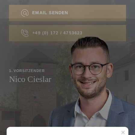
EMAIL SENDEN
+49 (0) 172 / 4753623
1. VORSITZENDER
Nico Cieslar
×