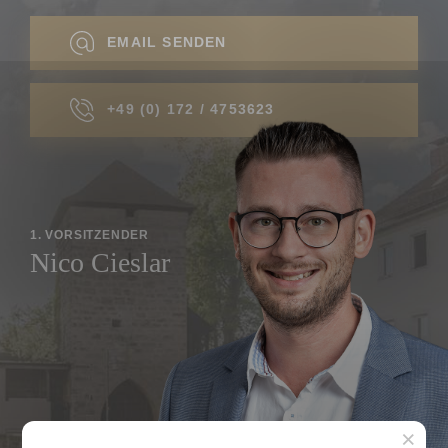
EMAIL SENDEN
+49 (0) 172 / 4753623
1. VORSITZENDER
Nico Cieslar
×